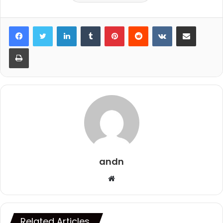
LinkedIn
Tumblr
Pinterest
Reddit
VKontakte
Share via Email
Print
andn
Website
Related Articles