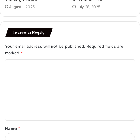
August 1, 2025
July 28, 2025
Leave a Reply
Your email address will not be published.
Required fields are
marked
*
C
o
m
m
e
n
t
Name
*
*