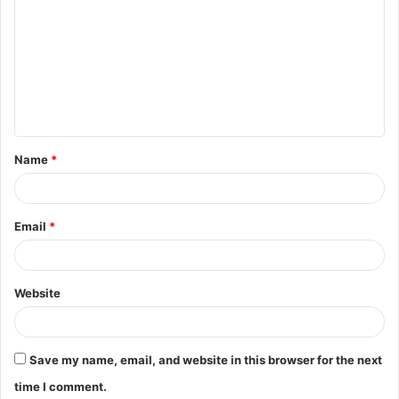
o
m
m
e
n
t
Name
*
*
Email
*
Website
Save my name, email, and website in this browser for the next
time I comment.