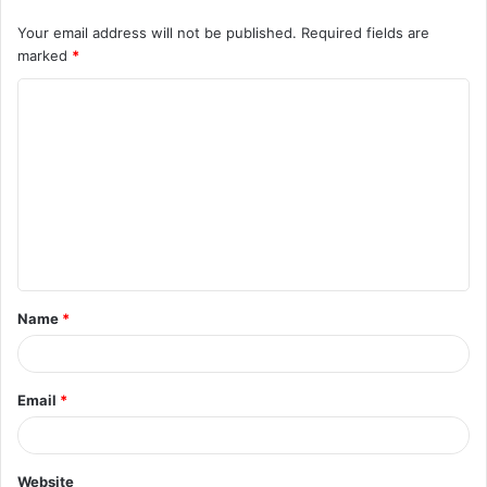
Your email address will not be published.
Required fields are
marked
*
C
o
m
m
e
n
t
Name
*
*
Email
*
Website