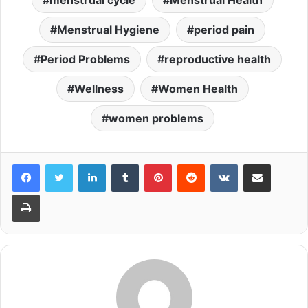
menstrual cycle
Menstrual Health
Menstrual Hygiene
period pain
Period Problems
reproductive health
Wellness
Women Health
women problems
LinkedIn
Tumblr
Pinterest
Reddit
VKontakte
Share via Email
Print