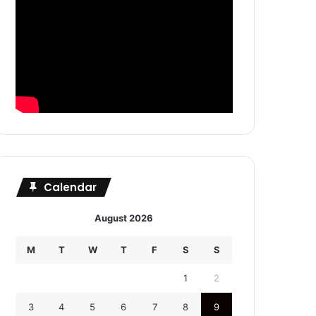
Calendar
August 2026
M
T
W
T
F
S
S
1
2
3
4
5
6
7
8
9