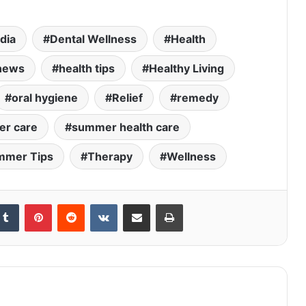
dia
Dental Wellness
Health
 news
health tips
Healthy Living
oral hygiene
Relief
remedy
r care
summer health care
mmer Tips
Therapy
Wellness
kedIn
Tumblr
Pinterest
Reddit
VKontakte
Share via Email
Print