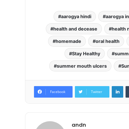
aarogya hindi
aarogya in
health and decease
health
homemade
oral health
Stay Healthy
summe
summer mouth ulcers
Su
Lin
Facebook
Twitter
andn