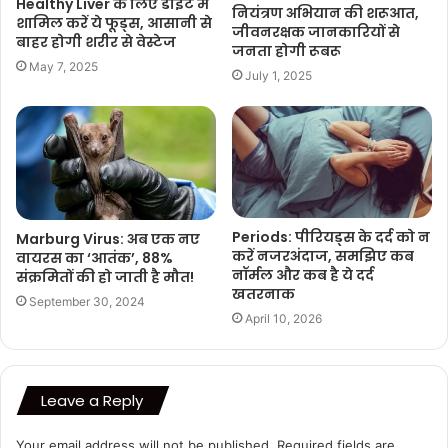
Healthy Liver के लिए डाइट में
नियंत्रण अभियान की शरूआत,
शामिल करें ये फूड्स, आसानी से
जीवनरक्षक जानकारियों से
बाहर होगी शरीर से वेस्टेज
जनता होगी रूबरू
May 7, 2025
July 1, 2025
Periods: पीरियड्स के दर्द को न
Marburg Virus: अब एक नए
करें नजरअंदाज, समझिए कब
वायरस का ‘आतंक’, 88%
नॉर्मल और कब है ये दर्द
संक्रमितों की हो जाती है मौत!
खतरनाक
September 30, 2024
April 10, 2026
Leave a Reply
Your email address will not be published.
Required fields are