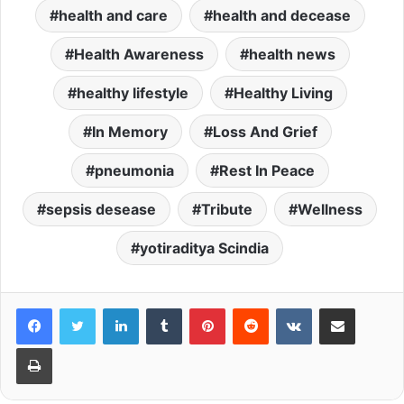
health and care
health and decease
Health Awareness
health news
healthy lifestyle
Healthy Living
In Memory
Loss And Grief
pneumonia
Rest In Peace
sepsis desease
Tribute
Wellness
yotiraditya Scindia
LinkedIn
Tumblr
Pinterest
Reddit
VKontakte
Share via Email
Print