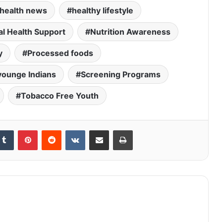
health news
healthy lifestyle
l Health Support
Nutrition Awareness
y
Processed foods
younge Indians
Screening Programs
Tobacco Free Youth
kedIn
Tumblr
Pinterest
Reddit
VKontakte
Share via Email
Print