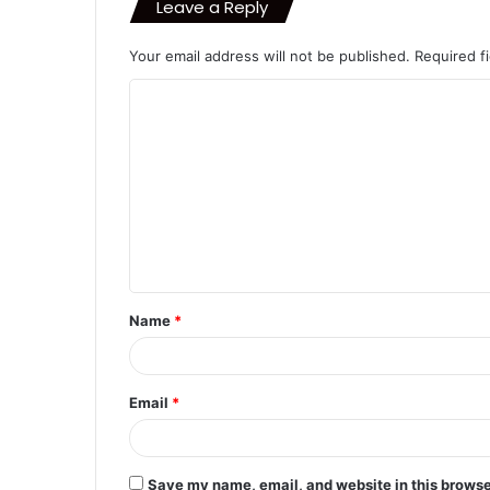
Leave a Reply
Your email address will not be published.
Required f
C
o
m
m
e
n
t
Name
*
*
Email
*
Save my name, email, and website in this browse