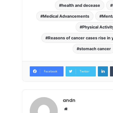
health and decease
Medical Advancements
Menta
Physical Activit
Reasons of cancer cases rise in 
stomach cancer
Lin
Facebook
Twitter
andn
Website