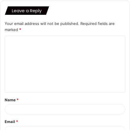
Leave a Reply
Your email address will not be published.
Required fields are
marked
*
C
o
m
m
e
n
t
Name
*
*
Email
*