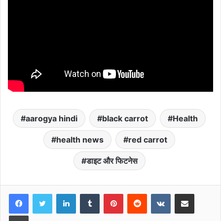
aarogya hindi
black carrot
Health
health news
red carrot
डाइट और फिटनेस
LinkedIn
Tumblr
Pinterest
Reddit
VKontakte
Share via Email
Print