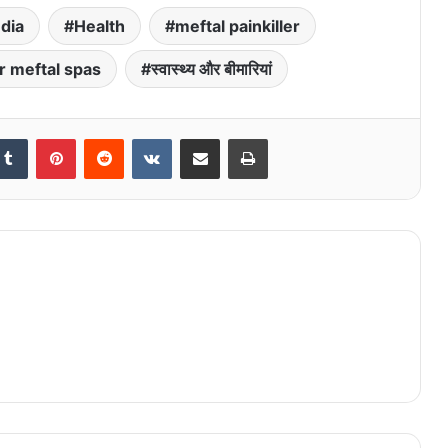
dia
Health
meftal painkiller
er meftal spas
स्वास्थ्य और बीमारियां
kedIn
Tumblr
Pinterest
Reddit
VKontakte
Share via Email
Print