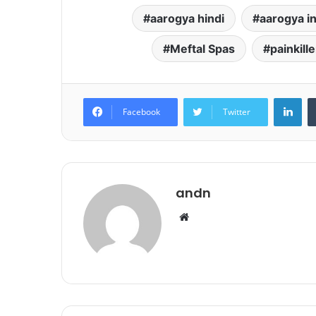
aarogya hindi
aarogya in
Meftal Spas
painkill
Lin
Facebook
Twitter
andn
Website