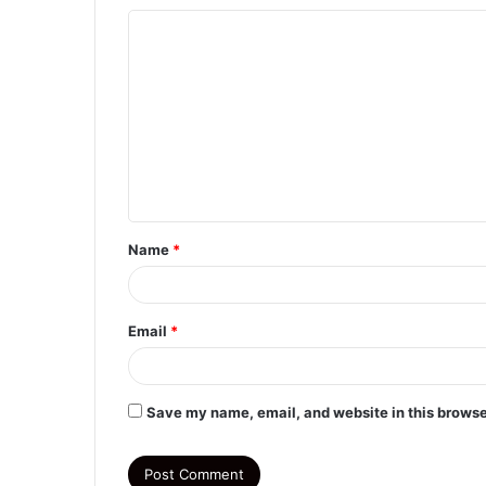
C
o
m
m
e
n
t
Name
*
*
Email
*
Save my name, email, and website in this browse