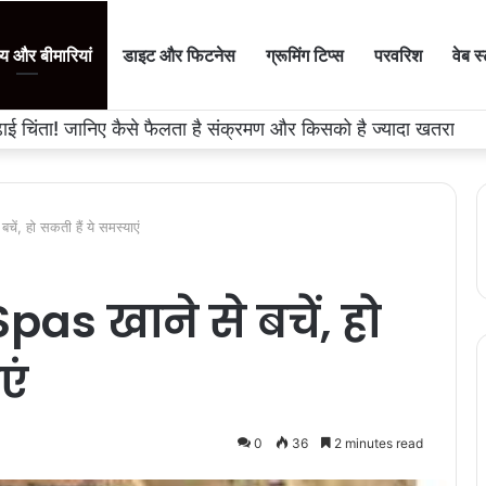
थ्य और बीमारियां
डाइट और फिटनेस
ग्रूमिंग टिप्स
परवरिश
वेब स
 चिंता! जानिए कैसे फैलता है संक्रमण और किसको है ज्यादा खतरा
ं, हो सकती हैं ये समस्याएं
as खाने से बचें, हो
एं
0
36
2 minutes read