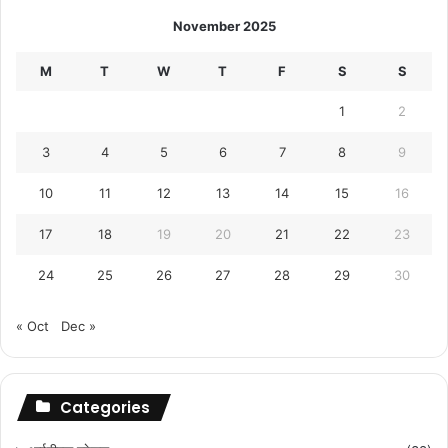
November 2025
M
T
W
T
F
S
S
1
2
3
4
5
6
7
8
9
10
11
12
13
14
15
16
17
18
19
20
21
22
23
24
25
26
27
28
29
30
« Oct
Dec »
Categories