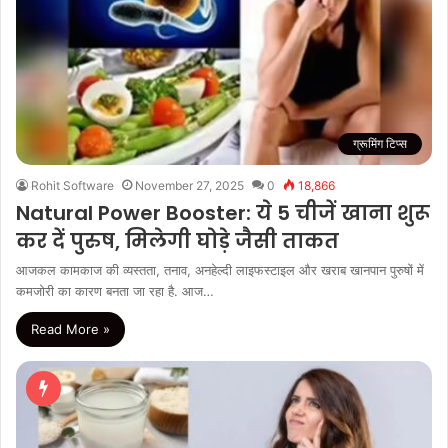
ग्रूमिंग टिप्स
Rohit Software
November 27, 2025
0
18,866
Natural Power Booster: ये 5 चीजें खाना शुरू
कर दें पुरुष, मिलेगी घोड़े जैसी ताकत
आजकल कामकाज की व्यस्तता, तनाव, अनहेल्दी लाइफस्टाइल और खराब खानपान पुरुषों में
कमजोरी का कारण बनता जा रहा है. आज…
Read More »