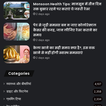
Monsoon Health Tips: मानसून में तीन दिन
तक बुखार रहने पर कराएं ये जरूरी टेस्ट
2 days ago
पेट से जुड़ी समस्या बन न जाए कोलोरेक्टल
कैंसर की वजह, जान लीजिए टेस्ट कराने का
समय
2 days ago
केला खाने का सही समय क्‍या है?, इस वक्त
खाने से नहीं होंगी स्वास्थ समस्याएं
2 days ago
Categories
स्वास्थ्य और बीमारियां
4,107
डाइट और फिटनेस
2,358
ग्रूमिंग टिप्स
2,334