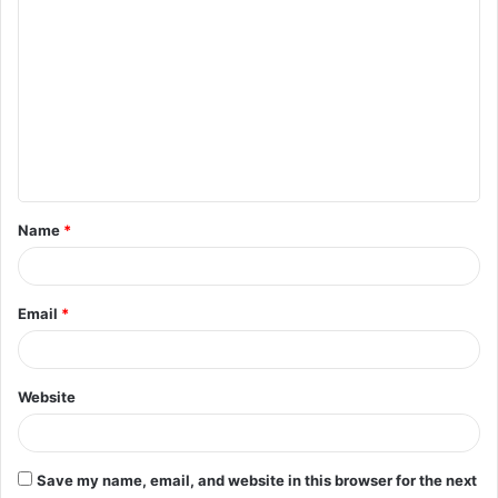
C
o
m
m
e
n
t
Name
*
*
Email
*
Website
Save my name, email, and website in this browser for the next