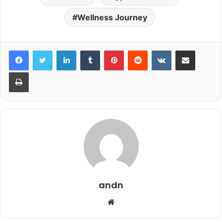
Wellness Journey
LinkedIn
Tumblr
Pinterest
Reddit
VKontakte
Share via Email
Print
andn
Website