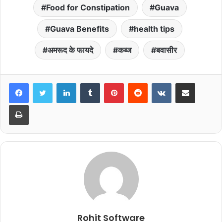
Food for Constipation
Guava
Guava Benefits
health tips
अमरूद के फायदे
कब्ज
बवासीर
LinkedIn
Tumblr
Pinterest
Reddit
VKontakte
Share via Email
Print
Rohit Software