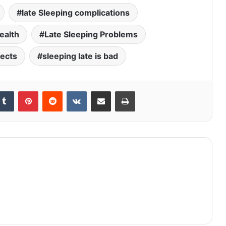
late Sleeping complications
ealth
Late Sleeping Problems
fects
sleeping late is bad
kedIn
Tumblr
Pinterest
Reddit
VKontakte
Share via Email
Print