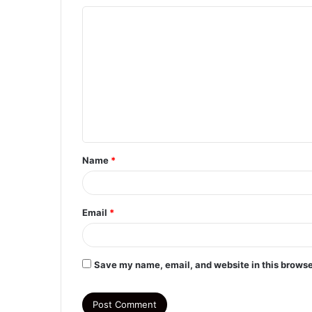
C
o
m
m
e
n
t
Name
*
*
Email
*
Save my name, email, and website in this browse