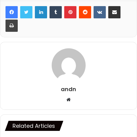
LinkedIn
Tumblr
Pinterest
Reddit
VKontakte
Share via Email
Print
andn
Website
Related Articles