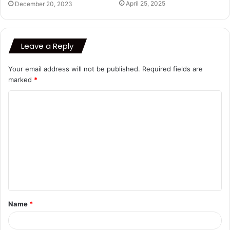
April 25, 2025
December 20, 2023
Leave a Reply
Your email address will not be published.
Required fields are
marked
*
C
o
m
m
e
n
t
Name
*
*