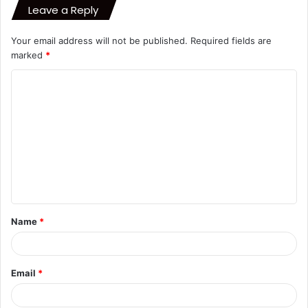
Leave a Reply
Your email address will not be published.
Required fields are
marked
*
C
o
m
m
e
n
t
Name
*
*
Email
*