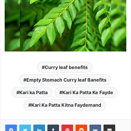
Curry leaf benefits
Empty Stomach Curry leaf Banefits
Kari ka Patta
Kari Ka Patta Ke Fayde
Kari Ka Patta Kitna Faydemand
LinkedIn
Tumblr
Pinterest
Reddit
VKontakte
Share via Email