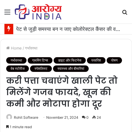
Menu
S
fo
पेट से जुड़ी समस्या बन न जाए कोलोरेक्टल कैंसर की वजह, जान लीजिए टेस्ट कराने का समय
Home
/
गर्भावस्था
गर्भावस्था
ग्रूमिंग टिप्स
डाइट और फिटनेस
परवरिश
पोषण
वेब स्टोरीज
स्पेशलिस्ट
स्वास्थ्य और बीमारियां
करी पत्ता चबाएंगे खाली पेट तो
मिलेंगे गजब फायदे, खून की
कमी और मोटापा होगा दूर
Rohit Software
November 21, 2024
0
24
1 minute read