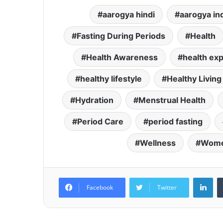
aarogya hindi
aarogya in
Fasting During Periods
Health
Health Awareness
health exp
healthy lifestyle
Healthy Living
Hydration
Menstrual Health
Period Care
period fasting
Wellness
Wome
Lin
Facebook
Twitter