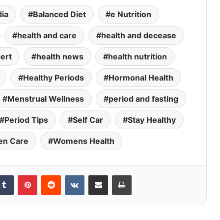
dia
Balanced Diet
e Nutrition
health and care
health and decease
ert
health news
health nutrition
Healthy Periods
Hormonal Health
Menstrual Wellness
period and fasting
Period Tips
Self Car
Stay Healthy
n Care
Womens Health
kedIn
Tumblr
Pinterest
Reddit
VKontakte
Share via Email
Print