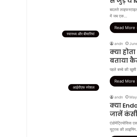
से जुड़े 
बदलते लाइफस्टाइल 
में जब एक…
Read More 
स्वास्थ्य और बीमारियां
andn
June
क्या होता
बताया कैस
पहले बच्चे की खुशी
Read More 
आईवीएफ स्पेशल
andn
May
क्या Endo
जानें कंस
एंडोमेट्रियोसिस एक 
यूट्रस की लाइनिं