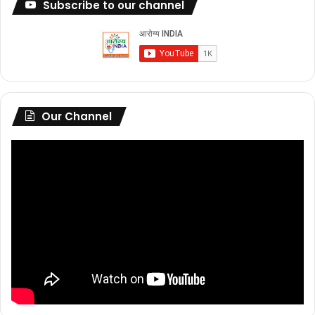
Subscribe to our channel
Our Channel