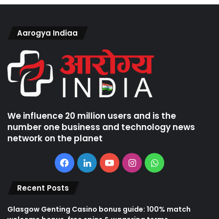
Aarogya Indiaa
We influence 20 million users and is the
number one business and technology news
network on the planet
Facebook
LinkedIn
YouTube
Instagram
WhatsApp
Recent Posts
Glasgow Genting Casino bonus guide: 100% match