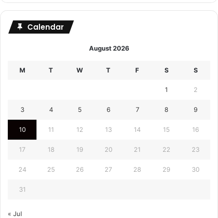
Calendar
August 2026
M
T
W
T
F
S
S
1
2
3
4
5
6
7
8
9
10
11
12
13
14
15
16
17
18
19
20
21
22
23
24
25
26
27
28
29
30
31
« Jul