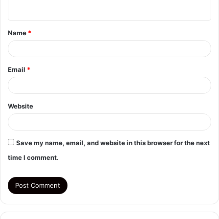
n
t
Name
*
*
Email
*
Website
Save my name, email, and website in this browser for the next
time I comment.