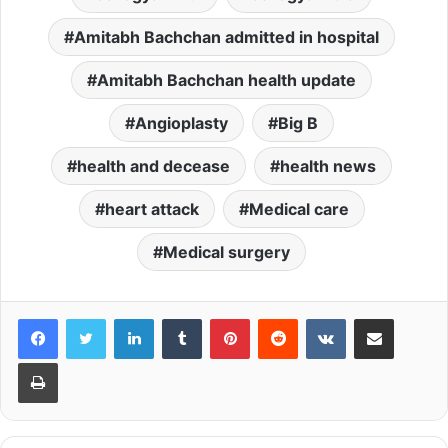
Amitabh Bachchan admitted in hospital
Amitabh Bachchan health update
Angioplasty
Big B
health and decease
health news
heart attack
Medical care
Medical surgery
LinkedIn
Tumblr
Pinterest
Reddit
VKontakte
Share via Email
Print