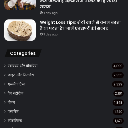
कैसे फैलता है संक्रमण और किसको है ज्यादा
खतरा
1 day ago
Weight Loss Tips: रोटी खाने से वजन बढ़ता
है या घटता है? जानें एक्सपर्ट की सलाह
1 day ago
Categories
स्वास्थ्य और बीमारियां
4,099
डाइट और फिटनेस
2,355
ग्रूमिंग टिप्स
2,329
वेब स्टोरीज
2,161
पोषण
1,848
परवरिश
1,740
स्पेशलिस्ट
1,671