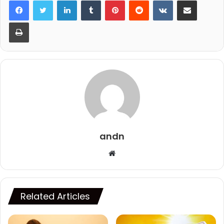
LinkedIn
Tumblr
Pinterest
Reddit
VKontakte
Share via Email
Print
andn
Website
Related Articles