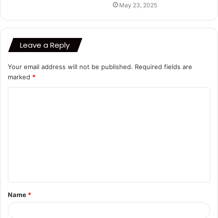
May 23, 2025
Leave a Reply
Your email address will not be published.
Required fields are
marked
*
C
o
m
m
e
n
t
Name
*
*