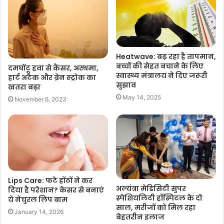
Heatwave: बढ़ रहा है तापमान,
बच्चों की सेहत बचाने के लिए
दमघोंटू हवा से कैंसर, अस्थमा,
स्वास्थ्य मंत्रालय ने दिए जरूरी
हार्ट अटैक और ब्रेन स्ट्रोक का
सुझाव
खतरा बढ़ा
May 14, 2025
November 6, 2023
Lips Care: फटे होंठों ने कर
अल्यंत्रा मेडिसिटी सुपर
दिया है परेशान? केसर से बनाएं
स्पेशियलिटी हॉस्पिटल के दो
ये नेचुरल लिप बाम
साल, मरीजों को मिल रहा
January 14, 2026
बेहतरीन इलाज