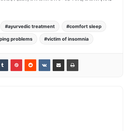
ayurvedic treatment
comfort sleep
ping problems
victim of insomnia
kedIn
Tumblr
Pinterest
Reddit
VKontakte
Share via Email
Print