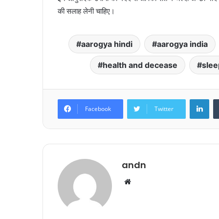
की सलाह लेनी चाहिए।
aarogya hindi
aarogya india
health and decease
slee
Lin
Facebook
Twitter
andn
Website