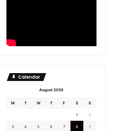
Calendar
August 2026
M
T
W
T
F
S
S
1
2
3
4
5
6
7
8
9