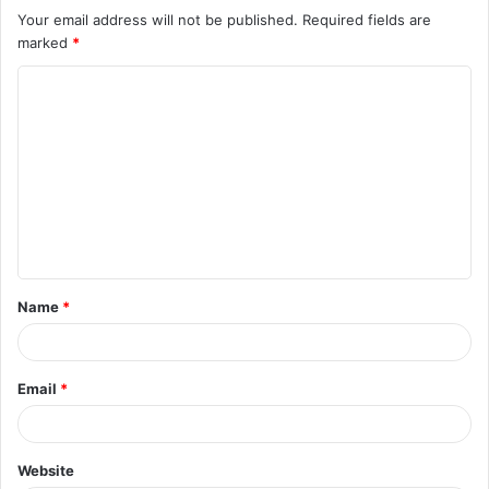
Your email address will not be published.
Required fields are
marked
*
C
o
m
m
e
n
t
Name
*
*
Email
*
Website