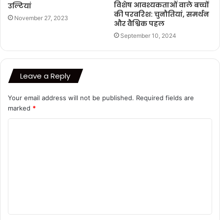
विशेष आवश्यकताओं वाले बच्चों
उल्टियां
की परवरिश: चुनौतियां, समर्थन
November 27, 2023
और वैश्विक पहल
September 10, 2024
Leave a Reply
Your email address will not be published.
Required fields are
marked
*
C
o
m
m
e
n
t