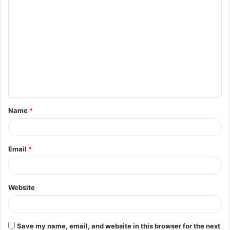
C
o
m
m
e
n
t
Name
*
*
Email
*
Website
Save my name, email, and website in this browser for the next