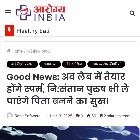
Menu
S
fo
Healthy Eating: सिर्फ लौकी ही नहीं, उसके बीज भी हैं काम के! फायदे मिलेंगे कमाल के!
Home
/
आईवीएफ स्पेशल
आईवीएफ स्पेशल
गर्भावस्था
वेब स्टोरीज
स्वास्थ्य और बीमारियां
Good News: अब लैब में तैयार
होंगे स्पर्म, नि:संतान पुरुष भी ले
पाएंगे पिता बनने का सुख!
Rohit Software
June 3, 2025
0
60
2 minutes read