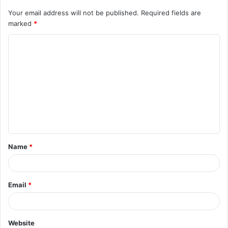
Your email address will not be published.
Required fields are
marked
*
C
o
m
m
e
n
t
Name
*
*
Email
*
Website