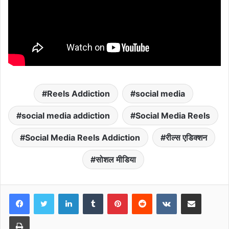
Reels Addiction
social media
social media addiction
Social Media Reels
Social Media Reels Addiction
रील्‍स एडिक्‍शन
सोशल मीडिया
LinkedIn
Tumblr
Pinterest
Reddit
VKontakte
Share via Email
Print