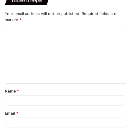
Leave a Reply
Your email address will not be published.
Required fields are
marked
*
C
o
m
m
e
n
t
Name
*
*
Email
*