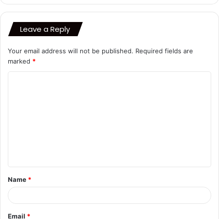
Leave a Reply
Your email address will not be published.
Required fields are
marked
*
C
o
m
m
e
n
t
Name
*
*
Email
*