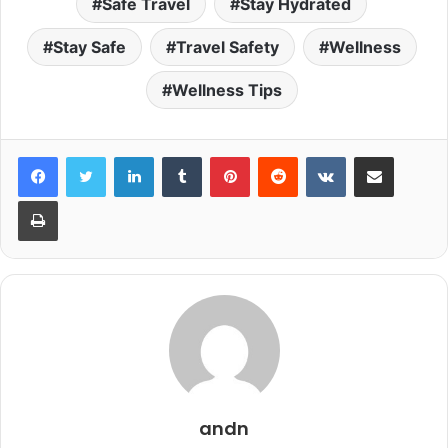
Safe Travel
Stay Hydrated
Stay Safe
Travel Safety
Wellness
Wellness Tips
LinkedIn
Tumblr
Pinterest
Reddit
VKontakte
Share via Email
Print
andn