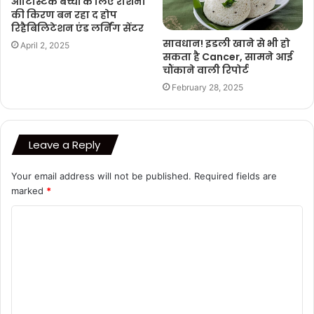
ऑटिस्टिक बच्चों के लिए रोशनी
की किरण बन रहा द होप
रिहैबिलिटेशन एंड लर्निंग सेंटर
सावधान! इडली खाने से भी हो
April 2, 2025
सकता है Cancer, सामने आई
चौंकाने वाली रिपोर्ट
February 28, 2025
Leave a Reply
Your email address will not be published.
Required fields are
marked
*
C
o
m
m
e