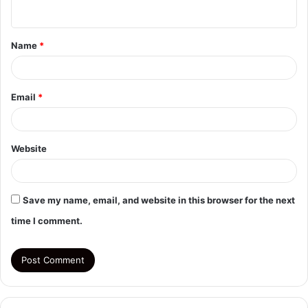
n
t
Name
*
*
Email
*
Website
Save my name, email, and website in this browser for the next
time I comment.