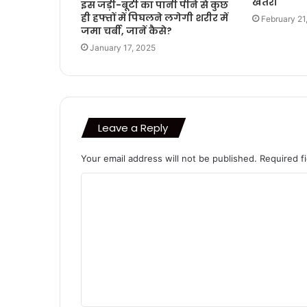
खतरा
इस जड़ी-बूटी का पानी पीने से कुछ
ही हफ्तों में पिघलने लगेगी शरीर में
February 21
जमा चर्बी, जानें कैसे?
January 17, 2025
Leave a Reply
Your email address will not be published.
Required f
C
o
m
m
e
n
t