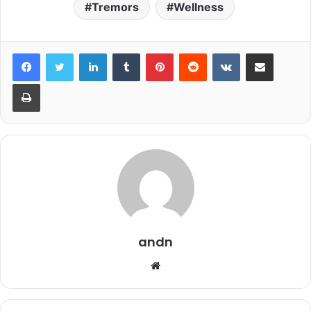
Tremors
Wellness
LinkedIn
Tumblr
Pinterest
Reddit
VKontakte
Share via Email
Print
andn
Website