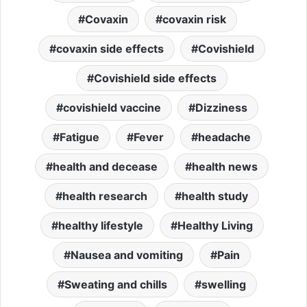
Covaxin
covaxin risk
covaxin side effects
Covishield
Covishield side effects
covishield vaccine
Dizziness
Fatigue
Fever
headache
health and decease
health news
health research
health study
healthy lifestyle
Healthy Living
Nausea and vomiting
Pain
Sweating and chills
swelling