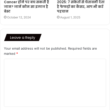
Cancer होने पर बच सकती है
2025: 7 संकेतों से चेतावनी देता
जान? जानें कौन सा इलाज है
है फेफड़ों का कैंसर, आप भी करें
बेस्ट
पहचान
October 12, 2024
August 1, 2025
Leave a Reply
Your email address will not be published.
Required fields are
marked
*
C
o
m
m
e
n
t