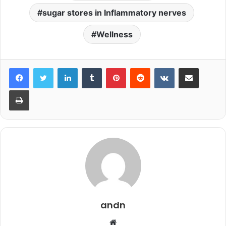
sugar stores in Inflammatory nerves
Wellness
LinkedIn
Tumblr
Pinterest
Reddit
VKontakte
Share via Email
Print
andn
Website