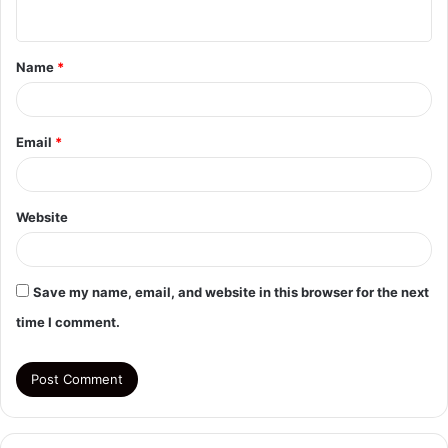
n
t
Name
*
*
Email
*
Website
Save my name, email, and website in this browser for the next
time I comment.