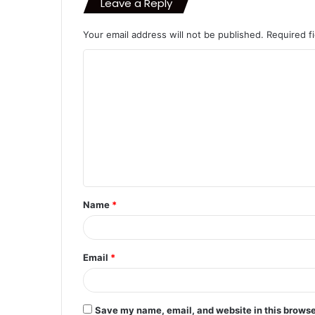
Leave a Reply
Your email address will not be published.
Required f
C
o
m
m
e
n
t
Name
*
*
Email
*
Save my name, email, and website in this browse