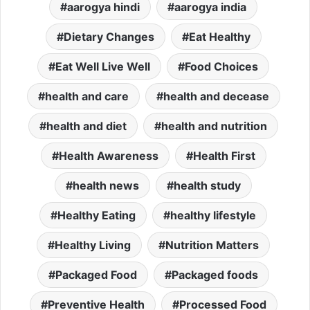
aarogya hindi
aarogya india
Dietary Changes
Eat Healthy
Eat Well Live Well
Food Choices
health and care
health and decease
health and diet
health and nutrition
Health Awareness
Health First
health news
health study
Healthy Eating
healthy lifestyle
Healthy Living
Nutrition Matters
Packaged Food
Packaged foods
Preventive Health
Processed Food