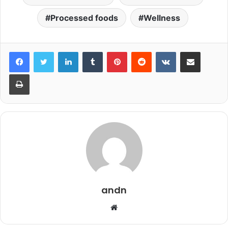
Processed foods
Wellness
LinkedIn
Tumblr
Pinterest
Reddit
VKontakte
Share via Email
Print
andn
Website