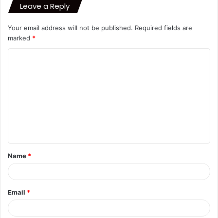
Leave a Reply
Your email address will not be published.
Required fields are
marked
*
C
o
m
m
e
n
t
Name
*
*
Email
*