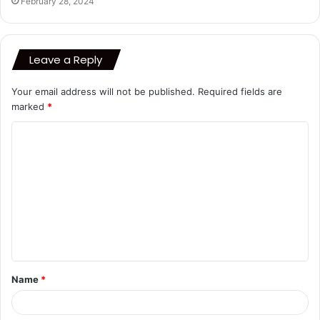
February 28, 2024
Leave a Reply
Your email address will not be published.
Required fields are
marked
*
C
o
m
m
e
n
t
Name
*
*