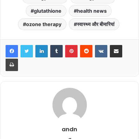
glutathione
health news
ozone therapy
स्वास्थ्य और बीमारियां
LinkedIn
Tumblr
Pinterest
Reddit
VKontakte
Share via Email
Print
andn