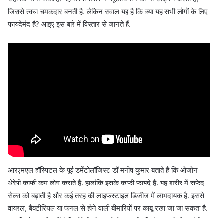
जिससे त्वचा चमकदार बनती है. लेकिन सवाल यह है कि क्या यह सभी लोगों के लिए
फायदेमंद है? आइए इस बारे में विस्तार से जानते हैं.
आरएमएल हॉस्पिटल के पूर्व डर्मेटोलॉजिस्ट डॉ मनीष कुमार बताते हैं कि ओजोन
थेरेपी काफी कम लोग कराते हैं. हालांकि इसके काफी फायदे हैं. यह शरीर में सफेद
सेल्स को बढ़ाती है और कई तरह की लाइफस्टाइल डिजीज में लाभदायक है. इससे
वायरल, बैक्टीरियल या फंगल से होने वाली बीमारियों पर काबू रखा जा जा सकता है.