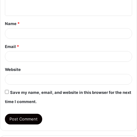
n
t
Name
*
*
Email
*
Website
Save my name, email, and website in this browser for the next
time I comment.