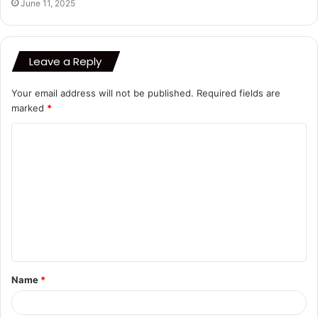
June 11, 2025
Leave a Reply
Your email address will not be published.
Required fields are
marked
*
C
o
m
m
e
n
t
Name
*
*