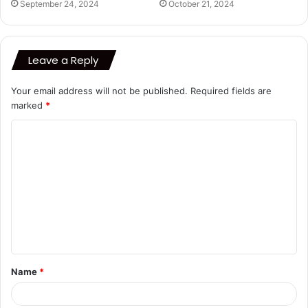
September 24, 2024
October 21, 2024
Leave a Reply
Your email address will not be published.
Required fields are
marked
*
C
o
m
m
e
n
t
Name
*
*