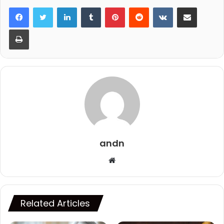
LinkedIn
Tumblr
Pinterest
Reddit
VKontakte
Share via Email
Print
andn
Website
Related Articles