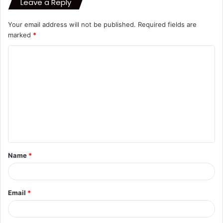
Leave a Reply
Your email address will not be published.
Required fields are
marked
*
C
o
m
m
e
n
t
Name
*
*
Email
*