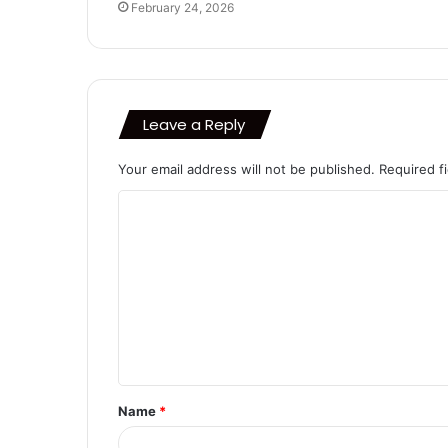
February 24, 2026
Leave a Reply
Your email address will not be published.
Required f
C
o
m
m
e
n
t
Name
*
*