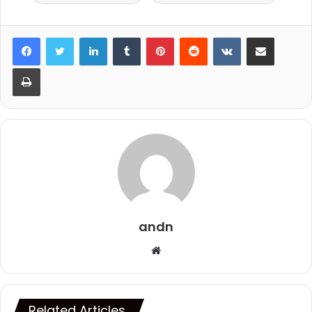
LinkedIn
Tumblr
Pinterest
Reddit
VKontakte
Share via Email
Print
andn
Website
Related Articles