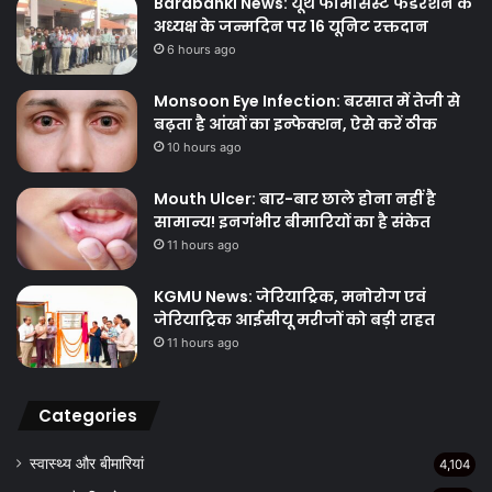
Barabanki News: यूथ फार्मेसिस्ट फेडरेशन के
अध्यक्ष के जन्मदिन पर 16 यूनिट रक्तदान
6 hours ago
Monsoon Eye Infection: बरसात में तेजी से
बढ़ता है आंखों का इन्फेक्शन, ऐसे करें ठीक
10 hours ago
Mouth Ulcer: बार-बार छाले होना नहीं है
सामान्य! इनगंभीर बीमारियों का है संकेत
11 hours ago
KGMU News: जेरियाट्रिक, मनोरोग एवं
जेरियाट्रिक आईसीयू मरीजों को बड़ी राहत
11 hours ago
Categories
स्वास्थ्य और बीमारियां
4,104