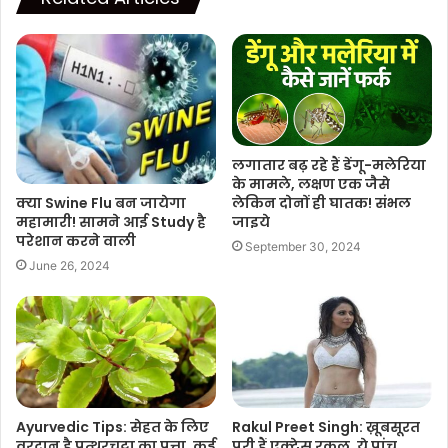
लगातार बढ़ रहे हैं डेंगू-मलेरिया
के मामले, लक्षण एक जैसे
क्या Swine Flu बन जायेगा
लेकिन दोनों ही घातक! संभल
महामारी! सामने आई Study है
जाइये
परेशान करने वाली
September 30, 2024
June 26, 2024
Ayurvedic Tips: सेहत के लिए
Rakul Preet Singh: ख़ूबसूरत
वरदान है पत्थरचट्टा का पत्ता, कई
परी हैं एक्ट्रेस रकुल, ये पांच