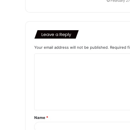
February 27
Leave a Reply
Your email address will not be published.
Required f
C
o
m
m
e
n
t
Name
*
*