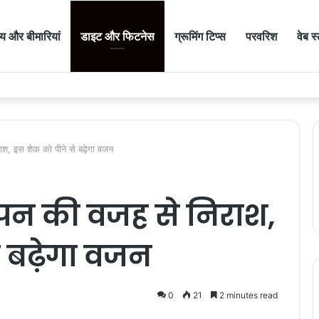
थ्य और बीमारियां
डाइट और फिटनेस
ग्रूमिंग टिप्स
परवरिश
वेब स
ात में तेजी से बढ़ता है आंखों का इन्फेक्शन, ऐसे करें ठीक
राश, इस शेक को पीने से बढ़ेगा वजन
लेपन की वजह से निराश,
 बढ़ेगा वजन
0
21
2 minutes read