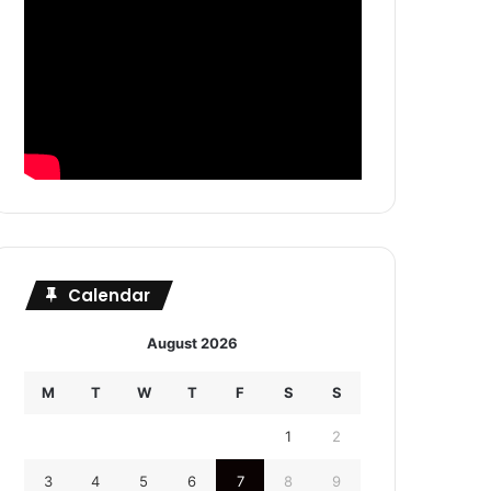
Calendar
August 2026
M
T
W
T
F
S
S
1
2
3
4
5
6
7
8
9