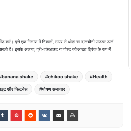
्लेंड करें। इसे एक गिलास में निकालें, ऊपर से थोड़ा सा दालचीनी पाउडर डालें
े हैं। इसके अलावा, प्री-वर्कआउट या पोस्ट वर्कआउट ड्रिंक के रूप में
banana shake
chikoo shake
Health
ाइट और फिटनेस
पोषण समाचार
kedIn
Tumblr
Pinterest
Reddit
VKontakte
Share via Email
Print