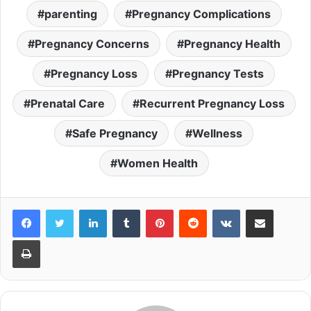
parenting
Pregnancy Complications
Pregnancy Concerns
Pregnancy Health
Pregnancy Loss
Pregnancy Tests
Prenatal Care
Recurrent Pregnancy Loss
Safe Pregnancy
Wellness
Women Health
LinkedIn
Tumblr
Pinterest
Reddit
VKontakte
Share via Email
Print