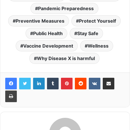
Pandemic Preparedness
Preventive Measures
Protect Yourself
Public Health
Stay Safe
Vaccine Development
Wellness
Why Disease X is harmful
LinkedIn
Tumblr
Pinterest
Reddit
VKontakte
Share via Email
Print