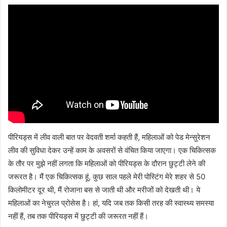
पीरियड्स में लीव वाली बात पर वेदवती शर्मा कहती हैं, महिलाओं को पेड मेन्सुरेशन
लीव की सुविधा देकर उन्हें काम के अवसरों से वंचित किया जाएगा। एक चिकित्सक
के तौर पर मुझे नहीं लगता कि महिलाओं को पीरियड्स के दौरान छुट्टी लेने की
जरूरत है। मैं एक चिकित्सक हूं, कुछ साल पहले मेरी पोस्टिंग मेरे शहर से 50
किलोमीटर दूर थी, मैं रोजाना बस से जाती थी और मरीजों को देखती थी। ये
महिलाओं का नेचुरल प्रोसेस है। हां, यदि जब तक किसी तरह की स्वास्थ्य समस्या
नहीं हैं, तब तक पीरियड्स में छुट्टी की जरूरत नहीं हैं।