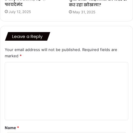
फायदेमंद
कर रहा खोखला?
July 12, 2025
May 31, 2025
Leave a Reply
Your email address will not be published.
Required fields are
marked
*
C
o
m
m
e
n
t
Name
*
*