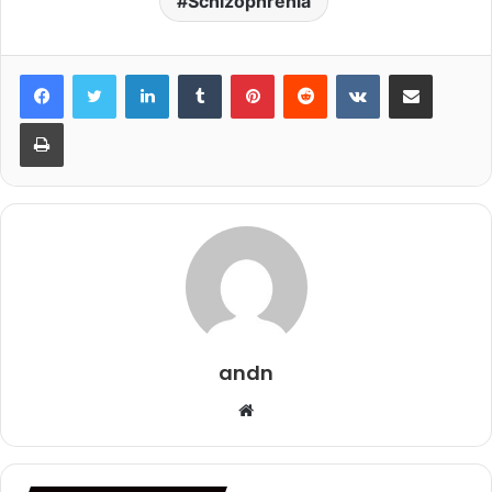
Schizophrenia
LinkedIn
Tumblr
Pinterest
Reddit
VKontakte
Share via Email
Print
andn
Website