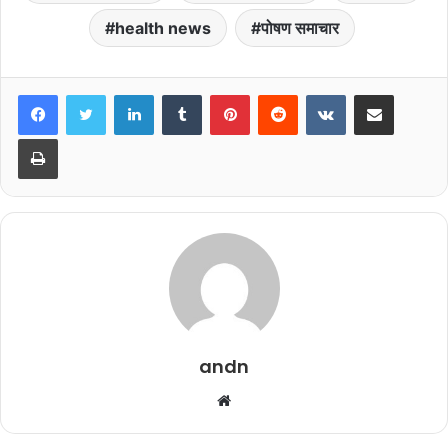
health news
पोषण समाचार
LinkedIn
Tumblr
Pinterest
Reddit
VKontakte
Share via Email
Print
andn
Website