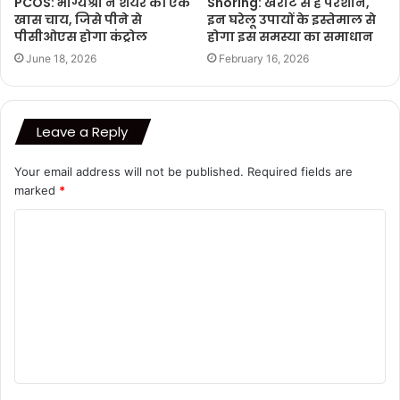
PCOS: भाग्यश्री ने शेयर की एक
Snoring: खर्राटे से हैं परेशान,
खास चाय, जिसे पीने से
इन घरेलू उपायों के इस्तेमाल से
पीसीओएस होगा कंट्रोल
होगा इस समस्या का समाधान
June 18, 2026
February 16, 2026
Leave a Reply
Your email address will not be published.
Required fields are
marked
*
C
o
m
m
e
n
t