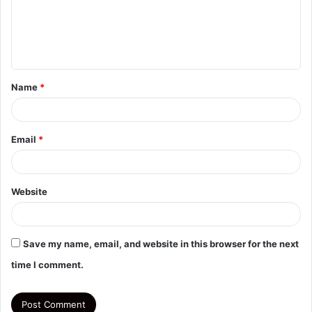
m
e
n
t
Name
*
*
Email
*
Website
Save my name, email, and website in this browser for the next
time I comment.